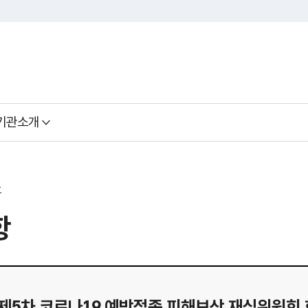
기관소개
료
항
년 제5차 코로나19 예방접종 피해보상 재심위원회