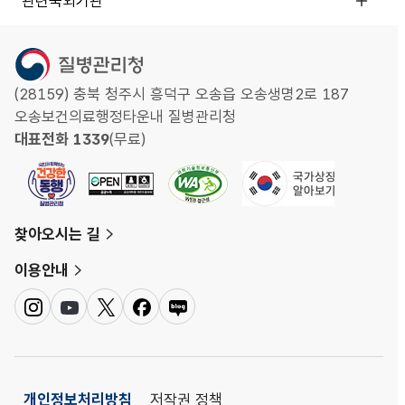
관련국외기관
(28159) 충북 청주시 흥덕구 오송읍 오송생명2로 187
오송보건의료행정타운내 질병관리청
대표전화 1339
(무료)
찾아오시는 길
이용안내
인
유
트
페
네
스
튜
위
이
이
타
브
터
스
버
그
북
블
램
로
개인정보처리방침
저작권 정책