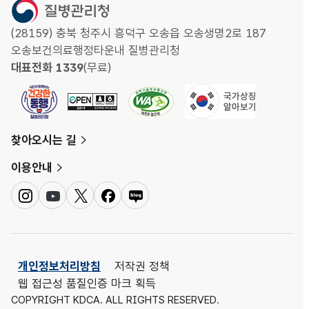
(28159) 충북 청주시 흥덕구 오송읍 오송생명2로 187
오송보건의료행정타운내 질병관리청
대표전화 1339
(무료)
찾아오시는 길
이용안내
인
유
트
페
네
스
튜
위
이
이
타
브
터
스
버
그
북
블
램
로
개인정보처리방침
저작권 정책
그
웹 접근성 품질인증 마크 획득
COPYRIGHT KDCA. ALL RIGHTS RESERVED.