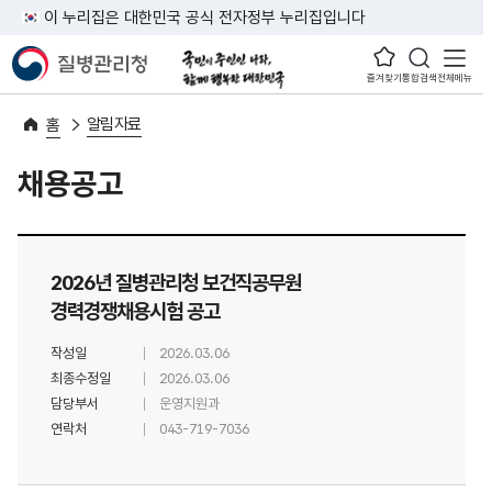
이 누리집은 대한민국 공식 전자정부 누리집입니다
즐겨찾기
통합검색
전체메뉴
알림자료
홈
채용공고
2026년 질병관리청 보건직공무원
경력경쟁채용시험 공고
작성일
2026.03.06
최종수정일
2026.03.06
담당부서
운영지원과
연락처
043-719-7036