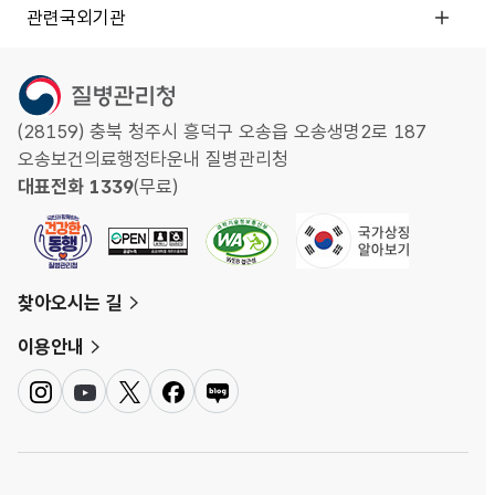
관련국외기관
(28159) 충북 청주시 흥덕구 오송읍 오송생명2로 187
오송보건의료행정타운내 질병관리청
대표전화 1339
(무료)
찾아오시는 길
이용안내
인
유
트
페
네
스
튜
위
이
이
타
브
터
스
버
그
북
블
램
로