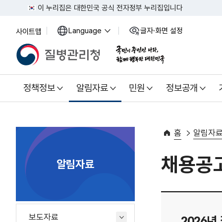
이 누리집은 대한민국 공식 전자정부 누리집입니다
Language
글자·화면 설정
사이트맵
열
열
기
기
정책정보
알림자료
민원
정보공개
홈
알림자
채용공
알림자료
보도자료
2026