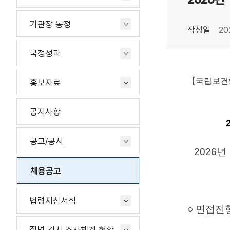
기관장 동정
작성일
20
국정성과
【국립보건연
홍보자료
공지사항
공고/공시
2026
채용공고
법령지침서식
○ 면접전형