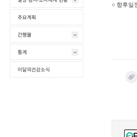
질병 감시·조사체계 현황
○ 향후일정
주요계획
간행물
통계
이달의건강소식