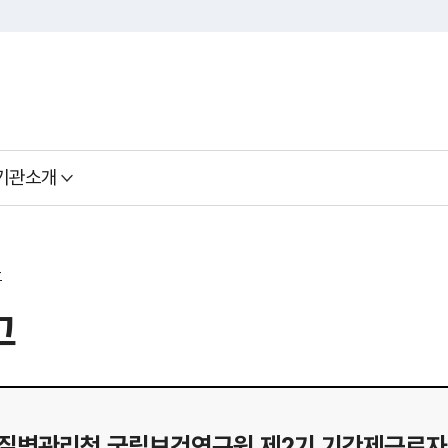
기관소개
료
고
년 질병관리청 국립보건연구원 제2기 기간제근로자