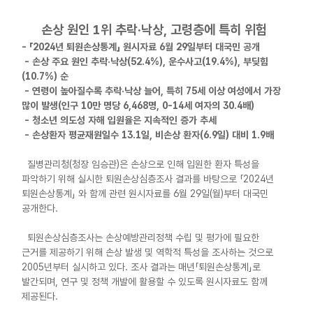
손상 원인 1위 추락·낙상, 고령층에 특히 위험
- 「2024년 퇴원손상통계」 원시자료 6월 29일부터 대국민 공개
- 손상 주요 원인 추락·낙상(52.4%), 운수사고(19.4%), 부딪힘
(10.7%) 순
- 연령이 높아질수록 추락·낙상 늘어, 특히 75세 이상 여성에서 가장
많이 발생(인구 10만 명당 6,468명, 0-14세 여자의 30.4배)
- 청소년 의도성 자해 입원율은 지속적인 증가 추세
- 손상환자 평균재원일수 13.1일, 비손상 환자(6.9일) 대비 1.9배
질병관리청(청장 임승관)은 손상으로 인해 입원한 환자 특성을
파악하기 위해 실시한 퇴원손상심층조사 결과를 바탕으로 「2024년
퇴원손상통계」 와 함께 관련 원시자료를 6월 29일(월)부터 대국민
공개한다.
퇴원손상심층조사는 손상예방관리정책 수립 및 평가에 필요한
근거를 제공하기 위해 손상 발생 및 역학적 특성을 조사하는 것으로
2005년부터 실시하고 있다. 조사 결과는 매년「퇴원손상통계」로
발간되며, 연구 및 정책 개발에 활용할 수 있도록 원시자료도 함께
제공된다.