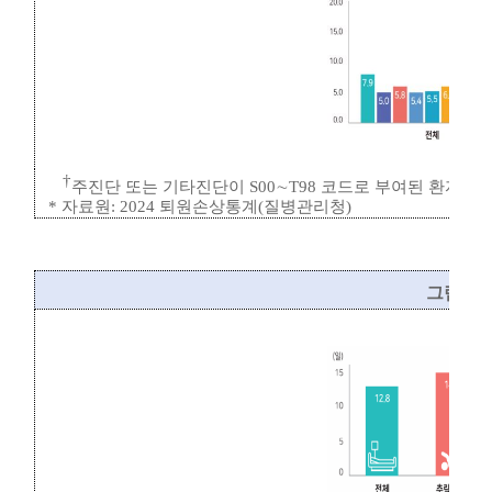
†
주진단 또는 기타진단이
S00
∼
T98
코드로 부여된 환자
*
자료원
: 2024
퇴원손상통계
(
질병관리청
)
그림
15.