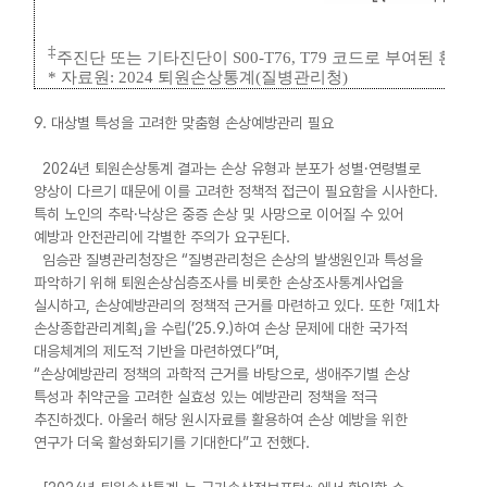
‡
주진단 또는 기타진단이
S00-T76, T79
코드로 부여된 환자
*
자료원
: 2024
퇴원손상통계
(
질병관리청
)
9. 대상별 특성을 고려한 맞춤형 손상예방관리 필요
2024년 퇴원손상통계 결과는 손상 유형과 분포가 성별·연령별로
양상이 다르기 때문에 이를 고려한 정책적 접근이 필요함을 시사한다.
특히 노인의 추락·낙상은 중증 손상 및 사망으로 이어질 수 있어
예방과 안전관리에 각별한 주의가 요구된다.
임승관 질병관리청장은 “질병관리청은 손상의 발생원인과 특성을
파악하기 위해 퇴원손상심층조사를 비롯한 손상조사통계사업을
실시하고, 손상예방관리의 정책적 근거를 마련하고 있다. 또한 「제1차
손상종합관리계획」을 수립(’25.9.)하여 손상 문제에 대한 국가적
대응체계의 제도적 기반을 마련하였다”며,
“손상예방관리 정책의 과학적 근거를 바탕으로, 생애주기별 손상
특성과 취약군을 고려한 실효성 있는 예방관리 정책을 적극
추진하겠다. 아울러 해당 원시자료를 활용하여 손상 예방을 위한
연구가 더욱 활성화되기를 기대한다”고 전했다.