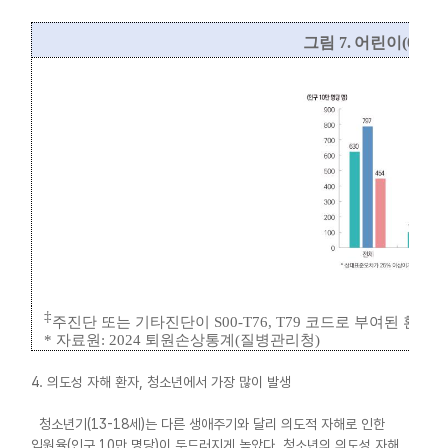
그림
7.
어린이
(0-12
‡
주진단 또는 기타진단이
S00-T76, T79
코드로 부여된 환자
*
자료원
: 2024
퇴원손상통계
(
질병관리청
)
4. 의도성 자해 환자, 청소년에서 가장 많이 발생
청소년기(13-18세)는 다른 생애주기와 달리 의도적 자해로 인한
입원율(인구 10만 명당)이 두드러지게 높았다. 청소년의 의도성 자해