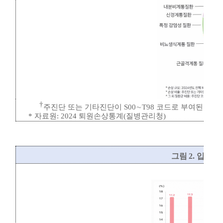
†
주진단 또는 기타진단이
S00
∼
T98
코드로 부여된 환자
*
자료원
: 2024
퇴원손상통계
(
질병관리청
)
그림
2.
입원환자