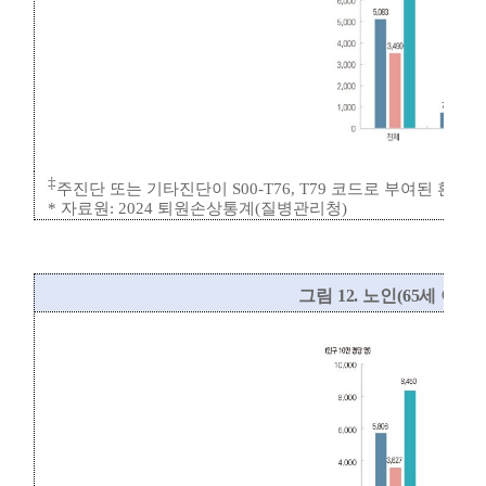
‡
주진단 또는 기타진단이
S00-T76, T79
코드로 부여된 환자
*
자료원
: 2024
퇴원손상통계
(
질병관리청
)
그림
12.
노인
(65
세 이상
)