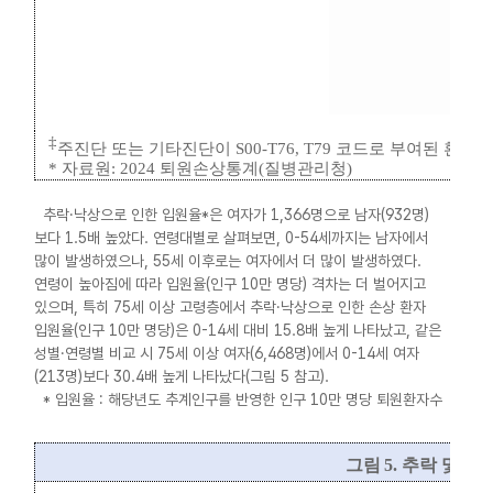
‡
주진단 또는 기타진단이
S00-T76, T79
코드로 부여된 환자
*
자료원
: 2024
퇴원손상통계
(
질병관리청
)
추락·낙상으로 인한 입원율*은 여자가 1,366명으로 남자(932명)
보다 1.5배 높았다. 연령대별로 살펴보면, 0-54세까지는 남자에서
많이 발생하였으나, 55세 이후로는 여자에서 더 많이 발생하였다.
연령이 높아짐에 따라 입원율(인구 10만 명당) 격차는 더 벌어지고
있으며, 특히 75세 이상 고령층에서 추락·낙상으로 인한 손상 환자
입원율(인구 10만 명당)은 0-14세 대비 15.8배 높게 나타났고, 같은
성별·연령별 비교 시 75세 이상 여자(6,468명)에서 0-14세 여자
(213명)보다 30.4배 높게 나타났다(그림 5 참고).
* 입원율 : 해당년도 추계인구를 반영한 인구 10만 명당 퇴원환자수
그림
5.
추락 및 낙