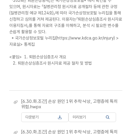
「2024년 퇴원손상통계」는 국가손상정보포털* 에서 확인할 수
있으며, 원시자료는 「질병관리청 원시자료 공개절차 등에 관한 규정
(질병관리청 예규 제124호)」에 따라 국가손상정보포털 누리집을 통해
신청하고 심의를 거쳐 제공된다. 이용자는「퇴원손상심층조사 원시자료
이용지침서」를 통해 자료의 구조를 이해하고, 분석 시 필요한 변수를
손쉽게 활용할 수 있다.
* 국가손상정보포털 누리집(https://www.kdca.go.kr/injury) >
자료실> 통계집
<붙임> 1. 퇴원손상심층조사 개요
2. 퇴원손상심층조사 원시자료 제공 절차 및 방법
[6.30.화.조간] 손상 원인 1위 추락·낙상, 고령층에 특히
위험.hwpx
다운받기
미리보기
[6.30.화.조간] 손상 원인 1위 추락·낙상, 고령층에 특히