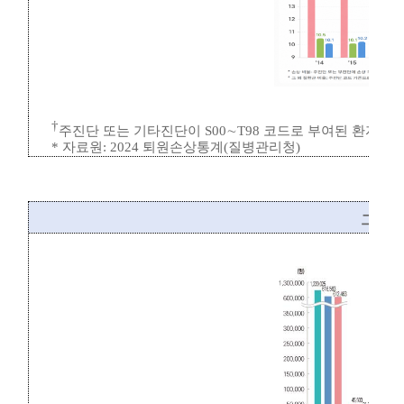
†
주진단 또는 기타진단이
S00
∼
T98
코드로 부여된 환자
*
자료원
: 2024
퇴원손상통계
(
질병관리청
)
그림
3