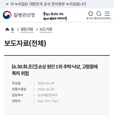
이 누리집은 대한민국 공식 전자정부 누리집입니다
즐겨찾기
통합검색
전체메뉴
알림자료
보도자료
홈
보도자료(전체)
[6.30.화.조간] 손상 원인 1위 추락·낙상, 고령층에
특히 위험
작성일
2026.06.29
최종수정일
2026.06.29
담당부서
손상예방정책과
연락처
043-719-7411