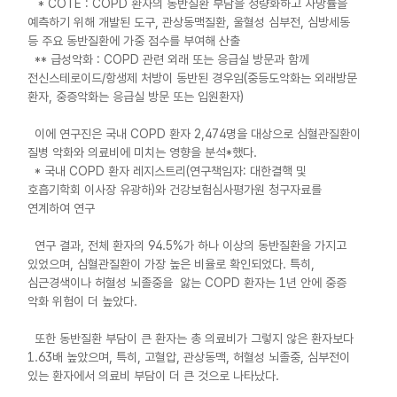
* COTE : COPD 환자의 동반질환 부담을 정량화하고 사망률을
예측하기 위해 개발된 도구, 관상동맥질환, 울혈성 심부전, 심방세동
등 주요 동반질환에 가중 점수를 부여해 산출
** 급성악화 : COPD 관련 외래 또는 응급실 방문과 함께
전신스테로이드/항생제 처방이 동반된 경우임(중등도악화는 외래방문
환자, 중증악화는 응급실 방문 또는 입원환자)
이에 연구진은 국내 COPD 환자 2,474명을 대상으로 심혈관질환이
질병 악화와 의료비에 미치는 영향을 분석*했다.
* 국내 COPD 환자 레지스트리(연구책임자: 대한결핵 및
호흡기학회 이사장 유광하)와 건강보험심사평가원 청구자료를
연계하여 연구
연구 결과, 전체 환자의 94.5%가 하나 이상의 동반질환을 가지고
있었으며, 심혈관질환이 가장 높은 비율로 확인되었다. 특히,
심근경색이나 허혈성 뇌졸중을 앓는 COPD 환자는 1년 안에 중증
악화 위험이 더 높았다.
또한 동반질환 부담이 큰 환자는 총 의료비가 그렇지 않은 환자보다
1.63배 높았으며, 특히, 고혈압, 관상동맥, 허혈성 뇌졸중, 심부전이
있는 환자에서 의료비 부담이 더 큰 것으로 나타났다.