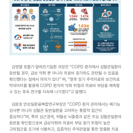
김영열 호흡기·알레르기질환 과장은 “COPD 환자에서 심혈관질환이
동반될 경우, 급성 악화 뿐 아니라 의료비 증가와도 관련될 수 있음을
확인했다는 점에서 의미가 있다” 며, “향후 장기 추적자료와 보건의료
빅데이터를 활용해 COPD 환자의 악화 위험과 의료비 부담을 예측할
수 있는 후속 연구를 지속해 나가겠다”고 말했다.
김원호 만성질환융복합연구부장은 “COPD 환자 관리에서는 폐기능
검사뿐 아니라 심혈관 동반질환을 고려하는 통합적 접근이
중요하다”며, 특히 심근경색, 허혈성 뇌졸중과 같은 주요 심혈관질환의
동반을 확인함으로써 급성악화와 의료비 부담 증가 위험이 높은
고위험군을 조기에 식별하고, 집중적인 추적관찰을 통한 맞춤형 치료