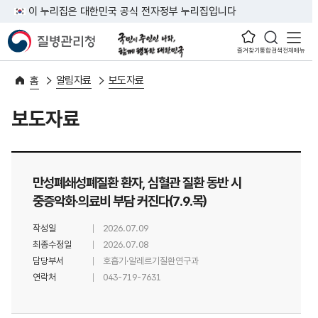
이 누리집은 대한민국 공식 전자정부 누리집입니다
즐겨찾기
통합검색
전체메뉴
알림자료
보도자료
홈
보도자료
만성폐쇄성폐질환 환자, 심혈관 질환 동반 시
중증악화·의료비 부담 커진다(7.9.목)
작성일
2026.07.09
최종수정일
2026.07.08
담당부서
호흡기·알레르기질환연구과
연락처
043-719-7631