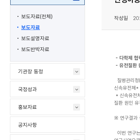
보도자료(전체)
작성일
20
보도자료
보도설명자료
보도반박자료
- 다학제 협
- 유전질환 
기관장 동정
질병관리청(청
신속유전체* 
국정성과
* 신속유전체(
질환 원인 
홍보자료
※ 연구결과 국제
공지사항
이번 연구는