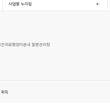
사업별 누리집
오송보건의료행정타운내 질병관리청
 획득