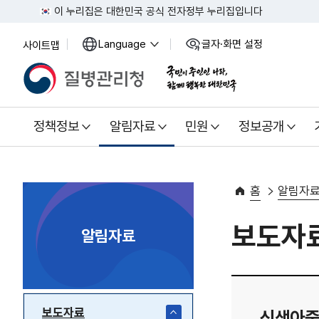
이 누리집은 대한민국 공식 전자정부 누리집입니다
Language
글자·화면 설정
사이트맵
열
열
기
기
정책정보
알림자료
민원
정보공개
홈
알림자
보도자
알림자료
보도자료
신생아중환