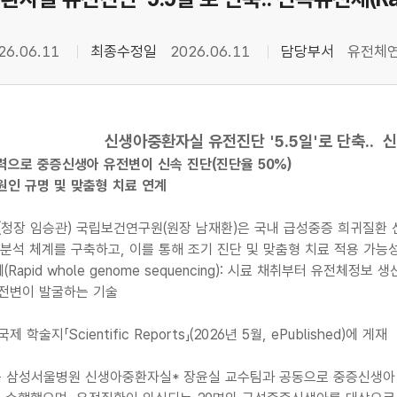
26.06.11
최종수정일
2026.06.11
담당부서
유전체
신생아중환자실 유전진단 '5.5일'로 단축.. 
력으로 중증신생아 유전변이 신속 진단(진단율 50%)
원인 규명 및 맞춤형 치료 연계
장 임승관) 국립보건연구원(원장 남재환)은 국내 급성중증 희귀질환 신
분석 체계를 구축하고, 이를 통해 조기 진단 및 맞춤형 치료 적용 가능
Rapid whole genome sequencing): 시료 채취부터 유전체
유전변이 발굴하는 기술
 학술지「Scientific Reports」(2026년 5월, ePublished)에 게재
 삼성서울병원 신생아중환자실* 장윤실 교수팀과 공동으로 중증신생아 