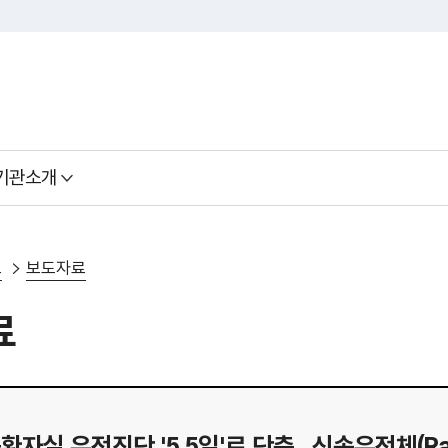
기관소개
료
보도자료
료
자실 유전진단 '5.5일'로 단축.. 신속유전체(Rapi