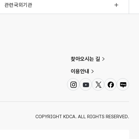
관련국외기관
찾아오시는 길
이용안내
인
유
트
페
네
스
튜
위
이
이
타
브
터
스
버
그
북
블
램
로
COPYRIGHT KDCA. ALL RIGHTS RESERVED.
그