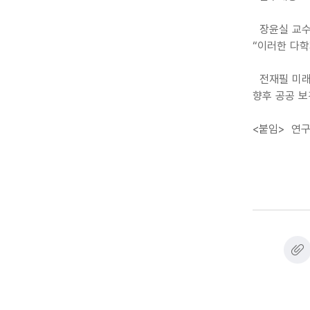
장윤실 교수
“이러한 다
전재필 미래
향후 공공 보
<붙임> 연구