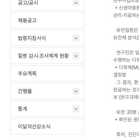
연구사업으로
공고/공시
* 신생아중환자
관리·치료하
채용공고
유전질환은 신
유전체 분석은
법령지침서식
연구진은 임
질병 감시·조사체계 현황
수행하는 다학제
* 다학제(M
주요계획
결정함
그 결과, 환
완료하는 성
간행물
※ (연구과제
통계
또한 20명 
* 확인된 원인
이달의건강소식
특히, 진단이