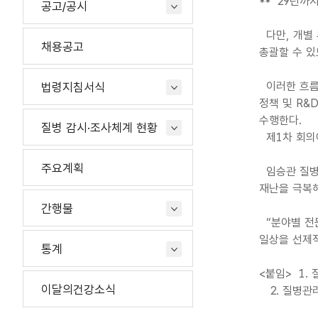
** ‘29년
공고/공시
다만, 개별 
채용공고
총괄할 수 있
이러한 흐름에
법령지침서식
정책 및 R&
수행한다.
질병 감시·조사체계 현황
제1차 회의에
주요계획
임승관 질병관
재난을 극복
간행물
“분야별 전문
일상을 선제
통계
<붙임> 1.
이달의건강소식
2. 질병관리