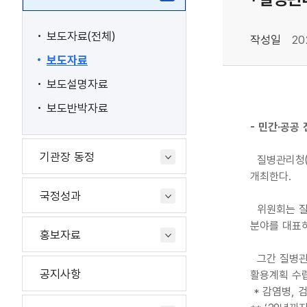
보도자료(전체)
작성일
20
보도자료
보도설명자료
보도반박자료
- 민간·공공
기관장 동정
질병관리청(청
개최한다.
국정성과
위원회는 질병
분야를 대표하
홍보자료
그간 질병관리
공지사항
활용계획 수립
* 감염병, 