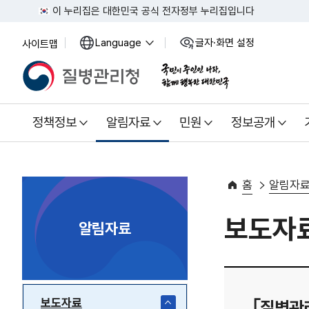
이 누리집은 대한민국 공식 전자정부 누리집입니다
Language
글자·화면 설정
사이트맵
열
열
기
기
정책정보
알림자료
민원
정보공개
홈
알림자
보도자
알림자료
보도자료
｢질병관리