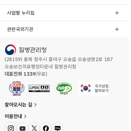
사업별 누리집
관련국외기관
(28159) 충북 청주시 흥덕구 오송읍 오송생명2로 187
오송보건의료행정타운내 질병관리청
대표전화 1339
(무료)
찾아오시는 길
이용안내
인
유
트
페
네