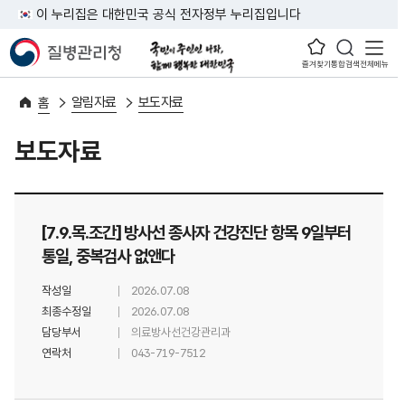
이 누리집은 대한민국 공식 전자정부 누리집입니다
즐겨찾기
통합검색
전체메뉴
알림자료
보도자료
홈
보도자료
[7.9.목.조간] 방사선 종사자 건강진단 항목 9일부터
통일, 중복검사 없앤다
작성일
2026.07.08
최종수정일
2026.07.08
담당부서
의료방사선건강관리과
연락처
043-719-7512