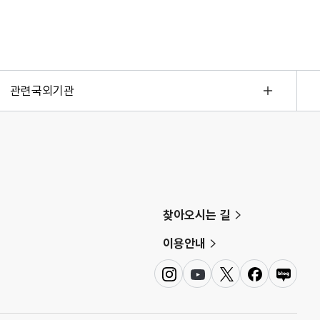
관련국외기관
찾아오시는 길
이용안내
인
유
트
페
네
스
튜
위
이
이
타
브
터
스
버