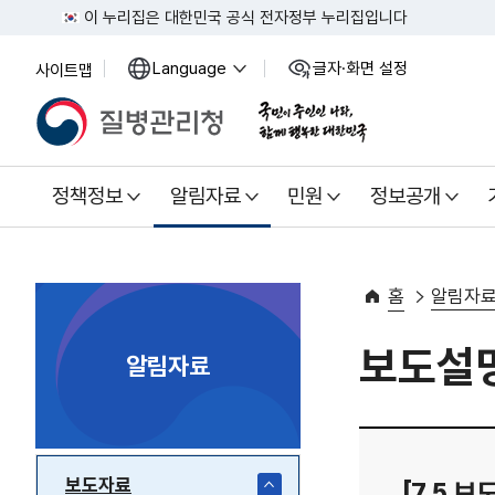
이 누리집은 대한민국 공식 전자정부 누리집입니다
Language
글자·화면 설정
사이트맵
열
열
기
기
정책정보
알림자료
민원
정보공개
홈
알림자
보도설
알림자료
보도자료
[7.5.