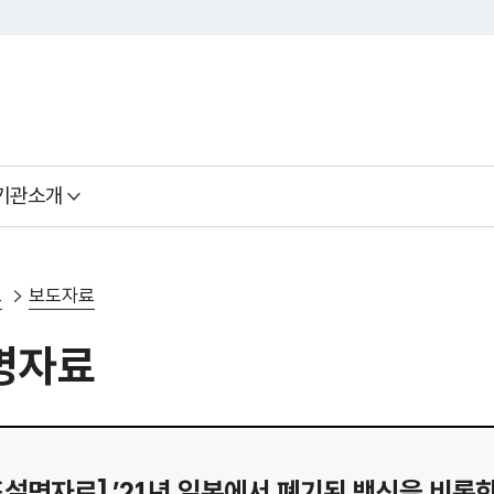
기관소개
료
보도자료
명자료
보도설명자료] ’21년 일본에서 폐기된 백신을 비