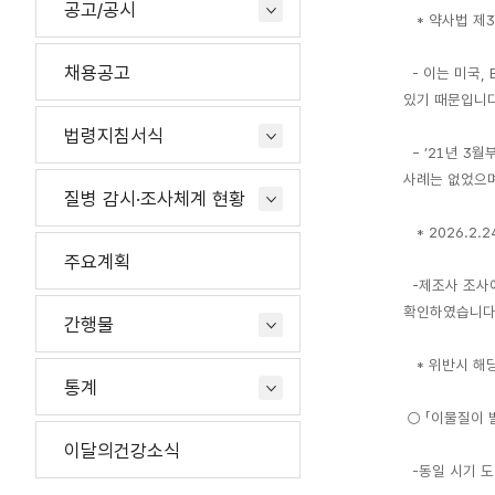
공고/공시
* 약사법 제3
채용공고
- 이는 미국,
있기 때문입니다
법령지침서식
- ’21년 3
사례는 없었으며
질병 감시·조사체계 현황
* 2026.2.24
주요계획
-제조사 조사에
확인하였습니다
간행물
* 위반시 해당
통계
○ 「이물질이 
이달의건강소식
-동일 시기 도