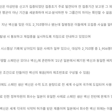
은 이상반응 신고가 집중되었던 접종초기 주로 발견되어 전 접종기간 보고된 그 외
 평균이 아닌 기간을 세분화하여 비교·분석하면 두 그룹간의 차이는 확인할 수 없음
 지난 백신을 맞은 이도 2,703명이나 됐는데 질병청은 이들에게 오접종 사실을 
발생 시 통보하고 재접종을 실시하도록 지침으로 안내하고 있었으며
 시스템상 기록에 남아있지 않은 사례가 일부 있으나, 대상자 2,703명 중 1,90
땅할 스페인산 모더나 백신」에 관련하여 ’21년 일본에서 폐기된 백신과 동일한 배치(
은 조건으로 만들어진 백신의 묶음(여러 제조번호로 구성될 수 있음)
해에도 스페인 생산 백신은 수억 도즈 분량으로 전 세계 수십여 국가에 도입되어 사
로 인한 정부차원의 회수는 일본이 유일한 사례로 스페인 생산 백신 전반에 문제가
백신은 세계 각국의 식약처 허가를 받은 제품이며 일본에서 회수한 백신 외에는 이