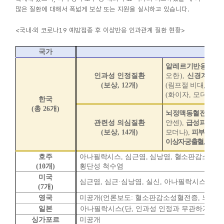
많은 질환에 대해서 폭넓게 보상 또는 지원을 실시하고 있습니다.
<국내·외 코로나19 예방접종 후 이상반응 인과관계 질환 현황>
국가
알레르기반응
(
두드
인과성 인정질환
오한
),
신경계
(
두
(
보상
, 12
개
)
(
림프절 비대
,
림프
(
화이자
,
모더나
)
한국
(
총
26
개
)
뇌정맥동혈전증
(A
관련성 의심질환
얀센
)
,
급성파종성
(
보상
, 14
개
)
모더나
),
피부소혈
이상자궁출혈
,
심근
호주
아나필락시스
,
심근염
,
심낭염
,
혈소판감소 혈
(10
개
)
횡단성 척수염
미국
심근염
,
심근
·
심낭염
,
실신
,
아나필락시스
,
길랑
(7
개
)
영국
미공개
(
언론보도
:
혈소판감소성혈전증
,
뇌정맥
일본
아나필락시스
(
단
,
인과성 인정과 무관하게 개별
싱가포르
미공개