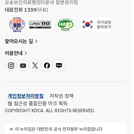
오송보건의료행정타운내 질병관리청
대표전화 1339
(무료)
찾아오시는 길
이용안내
인
유
트
페
네
스
튜
위
이
이
타
브
터
스
버
그
북
블
램
로
개인정보처리방침
저작권 정책
그
웹 접근성 품질인증 마크 획득
COPYRIGHT KDCA. ALL RIGHTS RESERVED.
이 누리집은 대한민국 공식 전자정부 누리집입니다