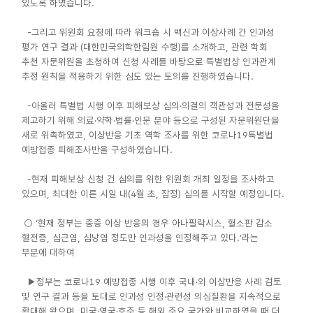
있도록 하였습니다.
-그리고 위원회 요청에 따라 워크숍 시 백신과 이상사례 간 인과성
평가 연구 결과 (대한민국의학한림원 수행)를 소개하고, 관련 학회
추천 자문위원을 초청하여 신청 사례를 바탕으로 특별법상 인과관계
추정 원칙을 적용하기 위한 심도 있는 토의를 진행하였습니다.
-아울러 특별법 시행 이후 피해보상 심의·의결의 객관성과 전문성을
제고하기 위해 의료·약학·법률·인문 분야 등으로 구성된 자문위원단을
새로 위촉하였고, 이상반응 기초 역학 조사를 위한 코로나19특별법
예방접종 피해조사반을 구성하였습니다.
-현재 피해보상 신청 건 심의를 위한 위원회 개최 일정을 조사하고
있으며, 최대한 이른 시일 내(4월 초, 잠정) 심의를 시작할 예정입니다.
○ ‘현재 정부는 중증 이상 반응의 경우 아나필락시스, 혈소판 감소
혈전증, 심근염, 심낭염 정도만 인과성을 인정해주고 있다.’라는
부분에 대하여
▶정부는 코로나19 예방접종 시행 이후 국내·외 이상반응 사례 검토
및 연구 결과 등을 토대로 인과성 인정·관련성 의심질환을 지속적으로
확대해 왔으며, 미국·영국·호주 등 해외 주요 국가와 비교하였을 때 더