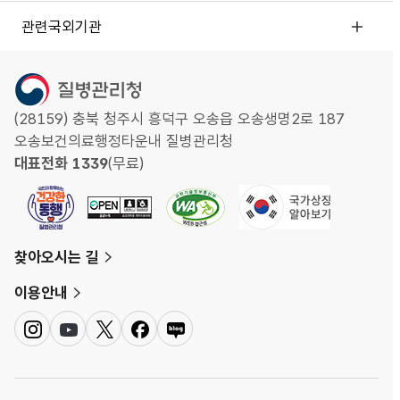
관련국외기관
(28159) 충북 청주시 흥덕구 오송읍 오송생명2로 187
오송보건의료행정타운내 질병관리청
대표전화 1339
(무료)
찾아오시는 길
이용안내
인
유
트
페
네
스
튜
위
이
이
타
브
터
스
버
그
북
블