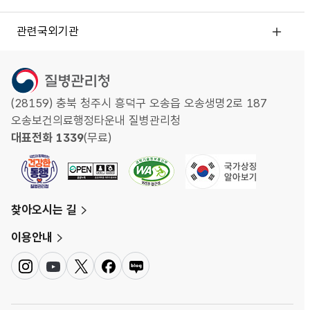
관련국외기관
(28159) 충북 청주시 흥덕구 오송읍 오송생명2로 187
오송보건의료행정타운내 질병관리청
대표전화 1339
(무료)
찾아오시는 길
이용안내
인
유
트
페
네
스
튜
위
이
이
타
브
터
스
버