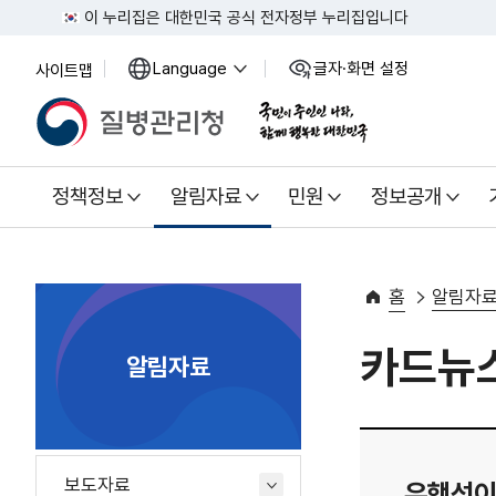
이 누리집은 대한민국 공식 전자정부 누리집입니다
Language
글자·화면 설정
사이트맵
열
열
기
기
정책정보
알림자료
민원
정보공개
홈
알림자
카드뉴
알림자료
보도자료
유행성이