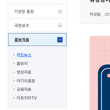
기관장 동정
작성일
20
국정성과
홍보자료
카드뉴스
홍보지
영상자료
라디오음원
교육자료
아프지마TV