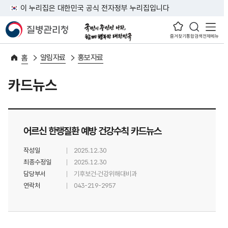
이 누리집은 대한민국 공식 전자정부 누리집입니다
즐겨찾기
통합검색
전체메뉴
알림자료
홍보자료
홈
카드뉴스
어르신 한랭질환 예방 건강수칙 카드뉴스
작성일
2025.12.30
최종수정일
2025.12.30
담당부서
기후보건·건강위해대비과
연락처
043-219-2957