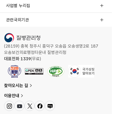
사업별 누리집
관련국외기관
(28159) 충북 청주시 흥덕구 오송읍 오송생명2로 187
오송보건의료행정타운내 질병관리청
대표전화 1339
(무료)
찾아오시는 길
이용안내
인
유
트
페
네
스
튜
위
이
이