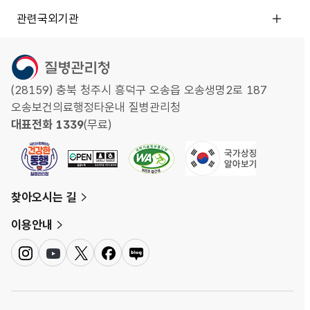
관련국외기관
(28159) 충북 청주시 흥덕구 오송읍 오송생명2로 187
오송보건의료행정타운내 질병관리청
대표전화 1339
(무료)
찾아오시는 길
이용안내
인
유
트
페
네
스
튜
위
이
이
타
브
터
스
버
그
북
블