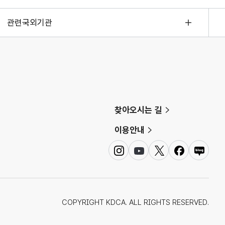
관련국외기관
찾아오시는 길
이용안내
인
유
트
페
네
스
튜
위
이
이
타
브
터
스
버
그
북
블
램
로
COPYRIGHT KDCA. ALL RIGHTS RESERVED.
그