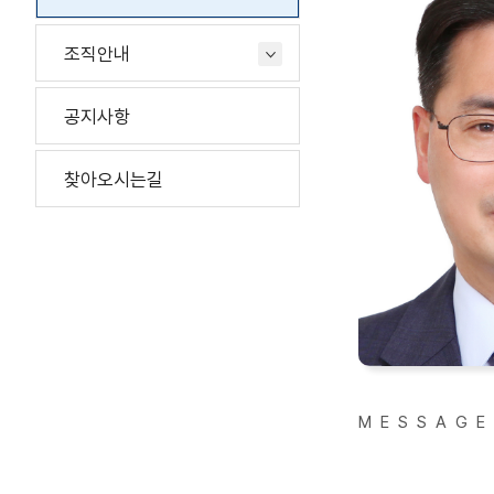
조직안내
공지사항
찾아오시는길
M E S S A G E