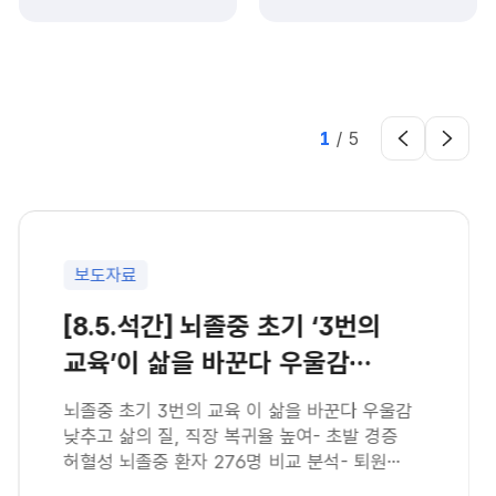
1
/
5
보도자료
[8.5.석간] 뇌졸중 초기 ‘3번의
교육’이 삶을 바꾼다 우울감
낮추고 삶의 질, 직장
뇌졸중 초기 3번의 교육 이 삶을 바꾼다 우울감
낮추고 삶의 질, 직장 복귀율 높여- 초발 경증
허혈성 뇌졸중 환자 276명 비교 분석- 퇴원
전후 3개월간 3회 집중교육 후 최