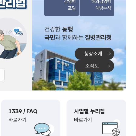
감염병
해외감염병
포털
예방수칙
건강한
동행
국민
과 함께하는
질병관리청
청장소개
조직도
1339 / FAQ
사업별 누리집
바로가기
바로가기