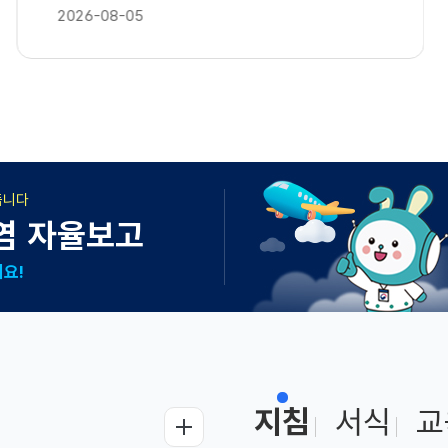
2026-08-05
 검역
#검염정보
#Q-CODE
#국제공인예방접종
#해외감염병신고센터
지침
서식
교