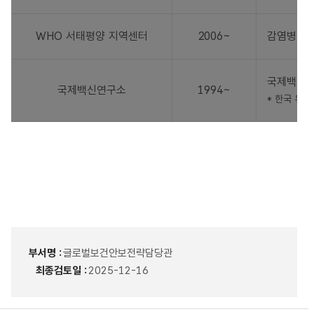
WHO 서태평양 지역센터
2006~
감염병 예
국제백신연
국제백신연구소
1994~
* 한국 유
부서명 :
글로벌보건안보전략담당관
최종검토일 :
2025-12-16