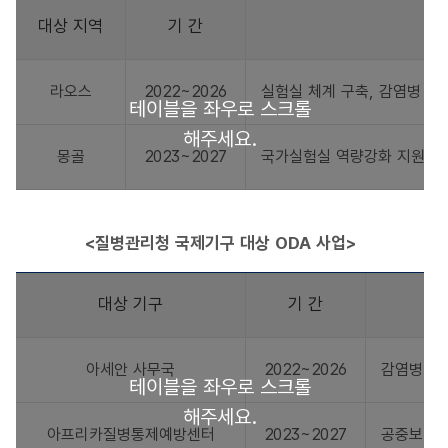
대상 지역
기 간
라오스
2022~2026
실험실 체계 구축, 감염병 
몽골
2023~2027
국가실험실 역량강화 지원, 
<질병관리청 국제기구 대상 ODA 사업>
대상 기구
기 간
아세안 사무국
2022~2026
감염병 조
아프리카질병통제예방센터
2023~2027
공중보건 