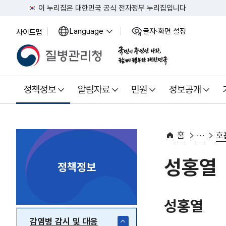
이 누리집은 대한민국 공식 전자정부 누리집입니다
Language
글자·화면 설정
사이트맵
열
열
기
기
정책정보
알림자료
민원
정보공개
홈
호
성홍열
정책정보
성홍열
감염병 감시 및 대응