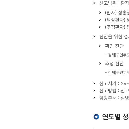
신고범위 : 환
(환자) 성
(의심환자)
(추정환자)
진단을 위한 
확인 진단
- 검체(구인두도
추정 진단
- 검체(구인두
신고시기 : 24
신고방법 : 신
담당부서 : 질
연도별 성