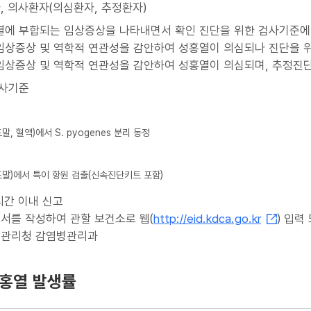
자, 의사환자(의심환자, 추정환자)
홍열에 부합되는 임상증상을 나타내면서 확인 진단을 위한 검사기준에
 임상증상 및 역학적 연관성을 감안하여 성홍열이 의심되나 진단을 
 임상증상 및 역학적 연관성을 감안하여 성홍열이 의심되며, 추정진
검사기준
말, 혈액)에서 S. pyogenes 분리 동정
도말)에서 특이 항원 검출(신속진단키트 포함)
시간 이내 신고
고서를 작성하여 관할 보건소로 웹(
http://eid.kdca.go.kr
) 입력
병관리청 감염병관리과
홍열 발생률