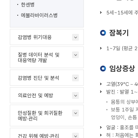
한센병
5세~15세에 
에볼라바이러스병
잠복기
감염병 위기대응
1~7일 (평균 2
질병 데이터 분석 및
대응역량 개발
임상증상
감염병 진단 및 분석
고열(39℃－40
발진 : 발열 
의료안전 및 예방
몸통의 상부
보통 1주일 
만성질환 및 희귀질환
엉덩이, 손톱 
예방·관리
얼굴 : 홍조를
혀 : 처음에는 
건강 위해 예방·관리