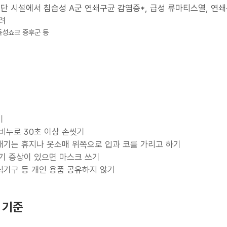
집단 시설에서 침습성 A군 연쇄구균 감염증*, 급성 류마티스열, 연
려
 독성쇼크 증후군 등
기
비누로 30초 이상 손씻기
채기는 휴지나 옷소매 위쪽으로 입과 코를 가리고 하기
기 증상이 있으면 마스크 쓰기
 식기구 등 개인 용품 공유하지 않기
 기준