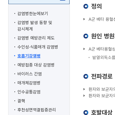
정의
감염병한눈에보기
A군 베타 용혈성
감염병 발생 동향 및
감시체계
원인 병
감염병 예방관리 제도
수인성·식품매개 감염병
A군 베타용혈성 연
호흡기감염병
발열외독소를 생
예방접종 대상 감염병
바이러스 간염
전파경로
매개체감염병
환자와 보균자의
인수공통감염
환자와 보균자의
결핵
후천성면역결핍증관리
호발대상