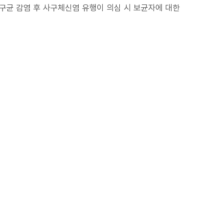
쇄구균 감염 후 사구체신염 유행이 의심 시 보균자에 대한