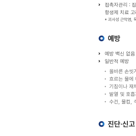
접촉자관리 : 
항생제 치료 고
* 괴사성 근막염,
예방
예방 백신 없음
일반적 예방
올바른 손씻
흐르는 물에 
기침이나 재
발열 및 호흡
수건, 물컵,
진단·신고