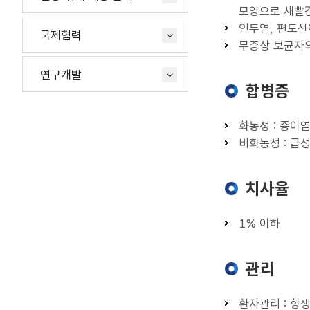
모양으로 새빨간 혀
인두염, 편도선
국제협력
무증상 보균자의 
연구개발
합병증
화농성 : 중이염
비화농성 : 급
치사율
1% 이하
관리
환자관리 : 항