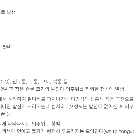
주로 발생
~5일)
℃), 인두통, 두통, 구토, 복통 등
1∼2일 후 작은 좁쌀 크기의 발진이 입주위를 제외한 전신에 발생
에서 시작하여 팔다리로 퍼져나가는 미만성의 선홍색 작은 구진으로
지나면 발진이 사라지는데 환자의 1/3정도는 발진이 없어진 후 피부 
끝 등)
 띠게 나타나지만 입주위는 창백
회백색이 덮이고 돌기가 현저히 두드러지는 모양인데(white tongu