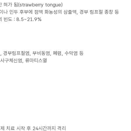
가 됨(strawberry tongue)
이나 인두 후부에 점액 화농성의 삼출액, 경부 림프절 종창 등
빈도 : 8.5~21.9%
, 경부림프절염, 부비동염, 폐렴, 수막염 등
성사구체신염, 류마티스열
생제 치료 시작 후 24시간까지 격리