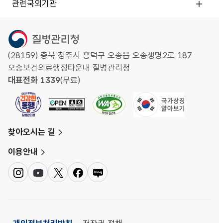
관련국외기관
(28159) 충북 청주시 흥덕구 오송읍 오송생명2로 187
오송보건의료행정타운내 질병관리청
대표전화 1339
(무료)
찾아오시는 길
이용안내
인
유
트
페
네
스
튜
위
이
이
타
브
터
스
버
그
북
블
램
로