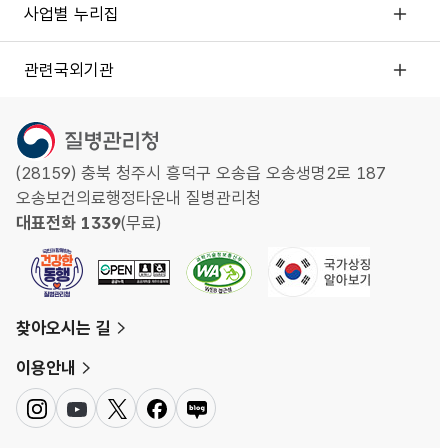
사업별 누리집
관련국외기관
(28159) 충북 청주시 흥덕구 오송읍 오송생명2로 187
오송보건의료행정타운내 질병관리청
대표전화 1339
(무료)
찾아오시는 길
이용안내
인
유
트
페
네
스
튜
위
이
이