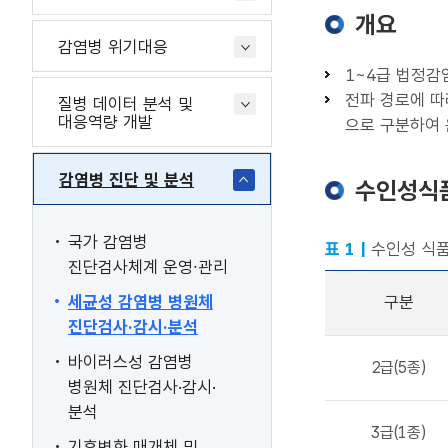
개요
감염병 위기대응
1~4급 법정감
전파 경로에 따
질병 데이터 분석 및
대응역량 개발
으로 구분하여
감염병 진단 및 분석
수인성식
국가 감염병
표 1 |
수인성 식품
진단검사체계 운영∙관리
세균성 감염병 병원체
구분
진단검사·감시·분석
바이러스성 감염병
2급(5종)
병원체 진단검사·감시·
분석
3급(1종)
기후변화 매개체 및