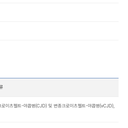
류
로이츠펠트-야콥병(CJD) 및 변종크로이츠펠트-야콥병(vCJD),