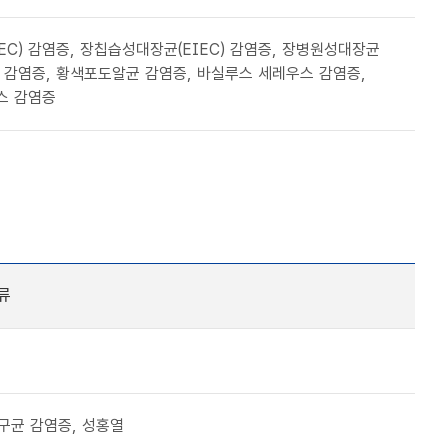
C) 감염증, 장칩습성대장균(EIEC) 감염증, 장병원성대장균
스 감염증, 황색포도알균 감염증, 바실루스 세레우스 감염증,
스 감염증
류
구균 감염증, 성홍열