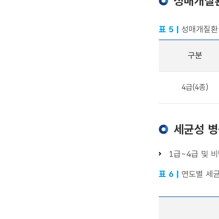
성매개질
표 5 |
성매개질환
구분
4급(4종)
세균성 병
1급~4급 및 
표 6 |
연도별 세균