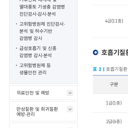
열대풍토 기생충 감염병
진단검사·감시·분석
4급(11종)
고위험병원체 진단검사·
분석 및 하수기반
감염병 감시
급성호흡기 및 신종
호흡기질
감염병 감시·분석
고위험병원체 등
표 2 |
호흡기질환
생물안전 관리
구분
의료안전 및 예방
1급(1종)
만성질환 및 희귀질환
예방·관리
2급(6종)