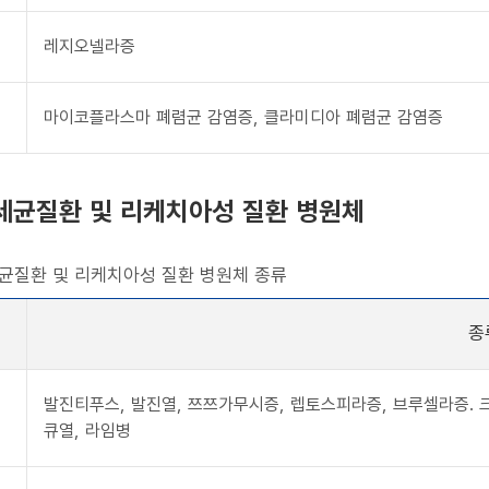
레지오넬라증
마이코플라스마 폐렴균 감염증, 클라미디아 폐렴균 감염증
균질환 및 리케치아성 질환 병원체
질환 및 리케치아성 질환 병원체 종류
종
발진티푸스, 발진열, 쯔쯔가무시증, 렙토스피라증, 브루셀라증. 크
큐열, 라임병