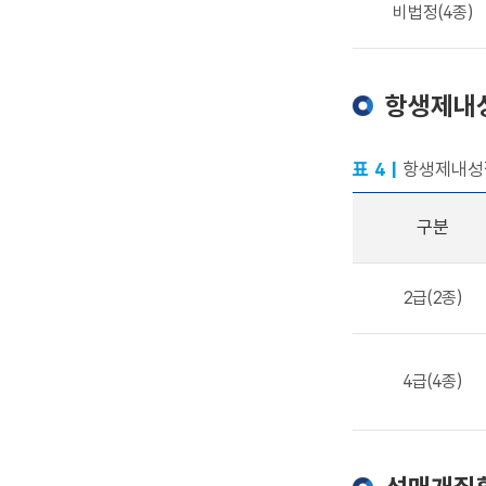
비법정(4종)
항생제내
표 4 |
항생제내성
구분
2급(2종)
4급(4종)