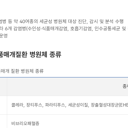
염병 등 약 40여종의 세균성 병원체 대상 진단, 감시 및 분석 수행
라 6개 감염병(수인성·식품매개감염, 호흡기감염, 인수공통세균 및 
 운영
품매개질환 병원체 종류
매개 질환 병원체 종류
종
콜레라, 장티푸스, 파라티푸스, 세균성이질, 장출혈성대장균(EHE
비브리오패혈증