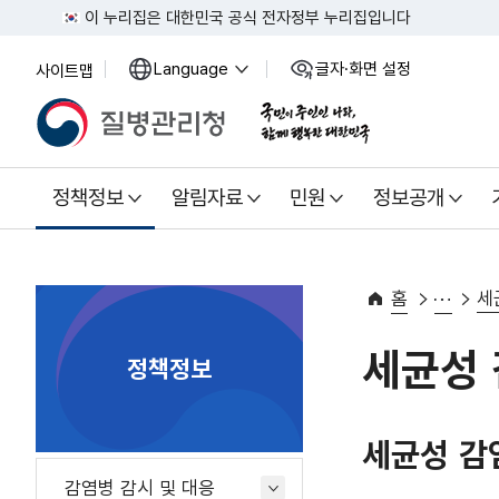
이 누리집은 대한민국 공식 전자정부 누리집입니다
Language
글자·화면 설정
사이트맵
열
열
기
기
정책정보
알림자료
민원
정보공개
홈
세
세균성 
정책정보
세균성 감
감염병 감시 및 대응