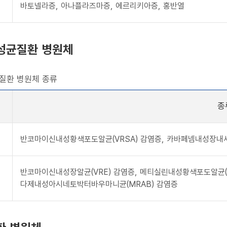
바토넬라증, 아나플라즈마증, 에르리키아증, 홍반열
성균질환 병원체
질환 병원체 종류
종
반코마이신내성황색포도알균(VRSA) 감염증, 카바페넴내성장내세
반코마이신내성장알균(VRE) 감염증, 메티실린내성황색포도알균(M
다제내성아시네토박터바우마니균(MRAB) 감염증