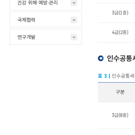
건강 위해 예방·관리
3급(1종)
국제협력
4급(2종)
연구개발
인수공통세
표 3 |
인수공통세균
구분
3급(8종)