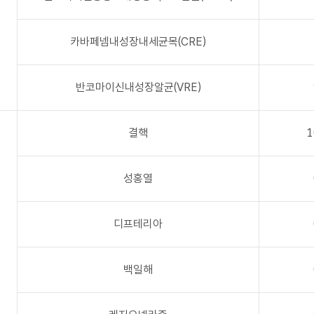
카바페넴내성장내세균목(CRE)
반코마이신내성장알균(VRE)
결핵
1
성홍열
디프테리아
백일해