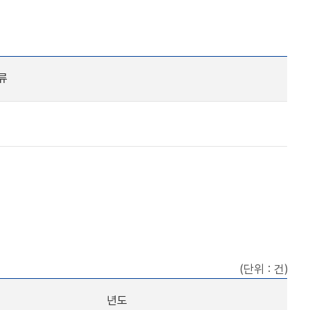
류
(단위 : 건)
년도