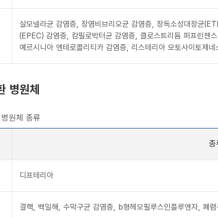
살모넬라균 감염증, 장염비브리오균 감염증, 장독소성대장균(ETE
(EPEC) 감염증, 캄필로박터균 감염증, 클로스트리듐 퍼프린젠
예르시니아 엔테로콜리티카 감염증, 리스테리아 모토사이토제네
환 병원체
 병원체 종류
종
디프테리아
결핵, 백일해, 수막구균 감염증, b형헤모필루스인플루엔자, 폐렴