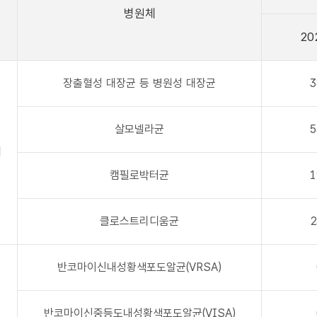
병원체
20
장출혈성 대장균 등 병원성 대장균
3
살모넬라균
5
개
캠필로박터균
1
클로스트리디움균
2
반코마이신내성황색포도알균(VRSA)
반코마이신중등도내성황색포도알균(VISA)