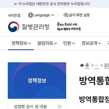
이 누리집은 대한민국 공식 전자정부 누리집입니다
Language
글자·화면 설정
사이트맵
열
열
기
기
정책정보
알림자료
민원
정보공개
홈
감
방역통
정책정보
방역통합정보시
감염병 감시 및 대응