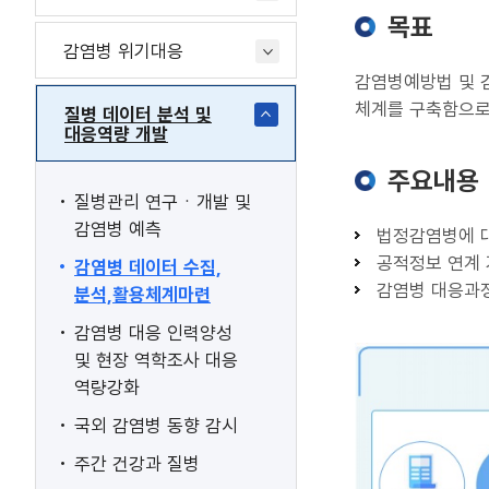
목표
감염병 위기대응
감염병예방법 및 
체계를 구축함으로
질병 데이터 분석 및
대응역량 개발
주요내용
질병관리 연구ㆍ개발 및
감염병 예측
법정감염병에 대
공적정보 연계 
감염병 데이터 수집,
감염병 대응과정
분석,활용체계마련
감염병 대응 인력양성
및 현장 역학조사 대응
역량강화
국외 감염병 동향 감시
주간 건강과 질병