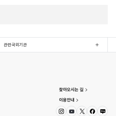
관련국외기관
찾아오시는 길
이용안내
인
유
트
페
네
스
튜
위
이
이