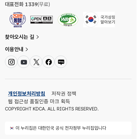
대표전화 1339
(무료)
찾아오시는 길
이용안내
인
유
트
페
네
스
튜
위
이
이
타
브
터
스
버
그
북
블
램
로
개인정보처리방침
저작권 정책
그
웹 접근성 품질인증 마크 획득
COPYRIGHT KDCA. ALL RIGHTS RESERVED.
이 누리집은 대한민국 공식 전자정부 누리집입니다