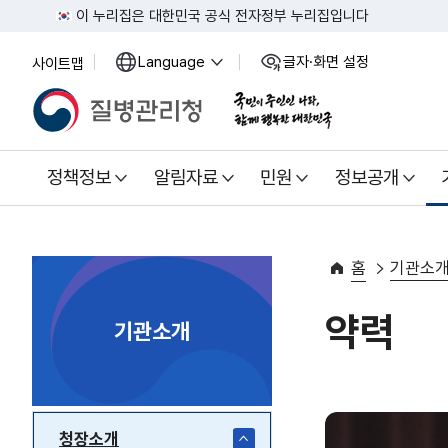
이 누리집은 대한민국 공식 전자정부 누리집입니다
Language
글자·화면 설정
사이트맵
열
열
기
기
정책정보
알림자료
민원
정보공개
홈
기관소
약력
기관소개
청장소개