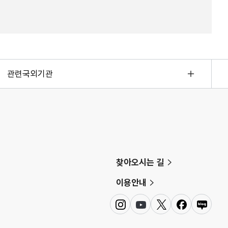
관련국외기관
찾아오시는 길
이용안내
인
유
트
페
네
스
튜
위
이
이
타
브
터
스
버