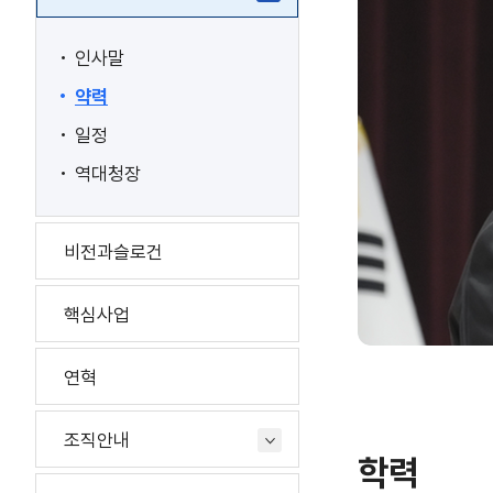
인사말
약력
일정
역대청장
비전과슬로건
핵심사업
연혁
조직안내
학력