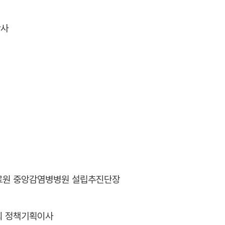
학사
원 중앙감염병병원 설립추진단장
 정책기획이사