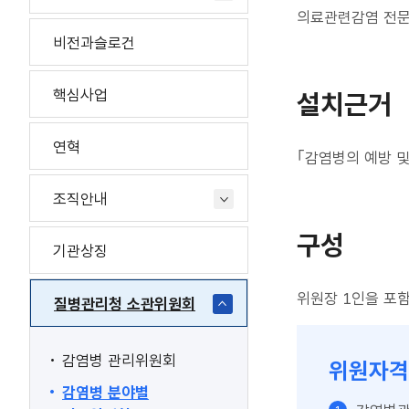
의료관련감염 전문
비전과슬로건
핵심사업
설치근거
연혁
｢감염병의 예방 및
조직안내
구성
기관상징
위원장 1인을 포함
질병관리청 소관위원회
감염병 관리위원회
위원자격
감염병 분야별