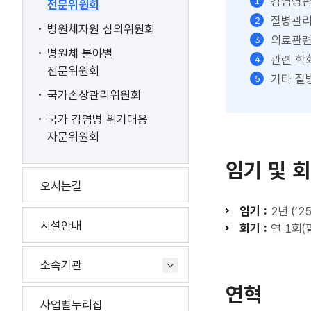
감염병관
전문위원회
질병관리
병원체자원 심의위원회
의료관련
병원체 분야별
관련 학
전문위원회
기타 질
국가손상관리위원회
국가 감염병 위기대응
자문위원회
임기 및 
오시는길
임기 :
2년 (
’
25
시설안내
회기 :
연 1회(
소속기관
연혁
사업별누리집