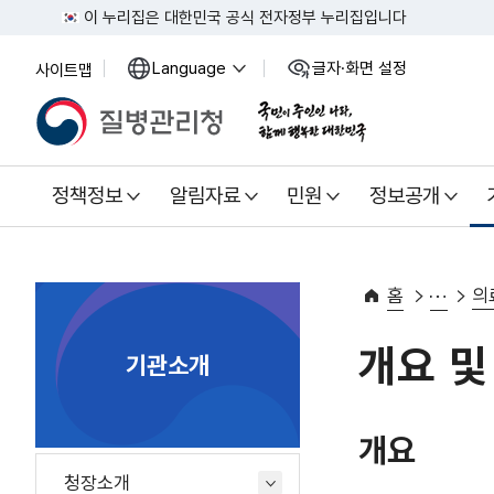
이 누리집은 대한민국 공식 전자정부 누리집입니다
Language
글자·화면 설정
사이트맵
열
열
기
기
정책정보
알림자료
민원
정보공개
홈
의
개요 및
기관소개
개요
청장소개