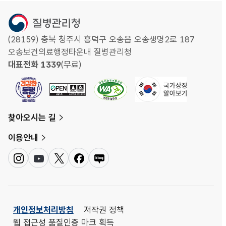
(28159) 충북 청주시 흥덕구 오송읍 오송생명2로 187
오송보건의료행정타운내 질병관리청
대표전화 1339
(무료)
찾아오시는 길
이용안내
인
유
트
페
네
스
튜
위
이
이
타
브
터
스
버
그
북
블
램
로
개인정보처리방침
저작권 정책
그
웹 접근성 품질인증 마크 획득