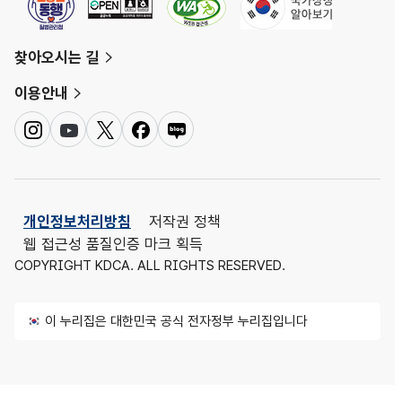
찾아오시는 길
이용안내
인
유
트
페
네
스
튜
위
이
이
타
브
터
스
버
그
북
블
램
로
개인정보처리방침
저작권 정책
그
웹 접근성 품질인증 마크 획득
COPYRIGHT KDCA. ALL RIGHTS RESERVED.
이 누리집은 대한민국 공식 전자정부 누리집입니다