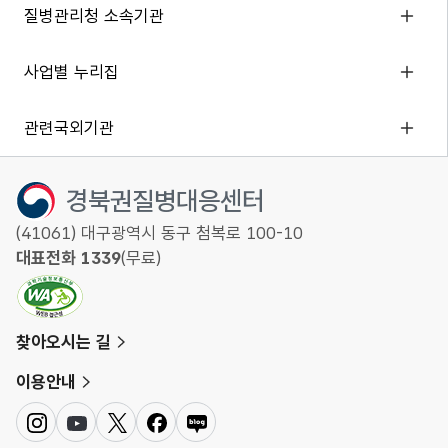
질병관리청 소속기관
사업별 누리집
관련국외기관
경북권질병대응센터
(41061) 대구광역시 동구 첨복로 100-10
대표전화 1339
(무료)
찾아오시는 길
이용안내
인
유
트
페
네
스
튜
위
이
이